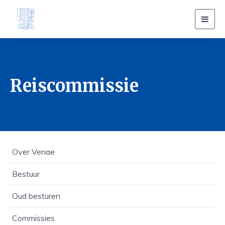
Toggl
navig
Reiscommissie
Over Venae
Bestuur
Oud besturen
Commissies